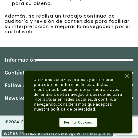
para su diseño.
Además, se realiza un trabajo continuo de
auditoría y revisión de contenidos para facilitar
su interpretación y mejorar la navegación por el
portal web.
Información
Contáctanos
Utilizamos cookies propias y de terceros
para obtener información estadística,
Follow us
mostrar publicidad personalizada a través
del análisis de tu navegación, así como para
Newsletter
interactuar en redes sociales. Si continuar
navegando, consideramos que aceptas
nuestra
política de privacidad
.
©2024
FOOD AND BASQUE SL
|
Todos los derechos reservados |
Permitir Cookies
Creado por
Infoser
|
¡Echa un vistazo a nuestro catálogo en WhatsApp! 🚀