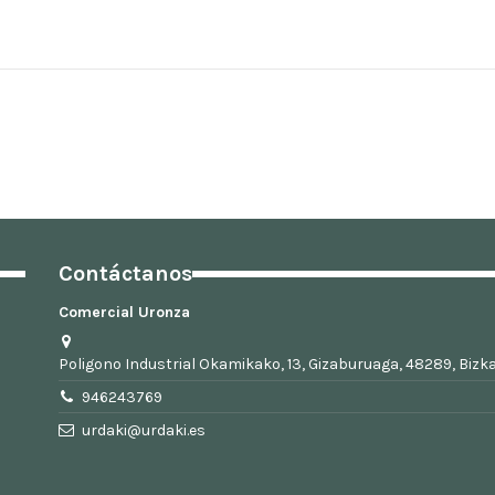
Contáctanos
Comercial Uronza
Poligono Industrial Okamikako, 13, Gizaburuaga, 48289, Bizka
946243769
urdaki@urdaki.es