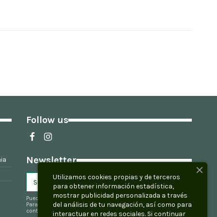
Follow us
Newsletter
ia
Utilizamos cookies propias y de terceros
para obtener información estadística,
mostrar publicidad personalizada a través
Puede darse de baja en cualquier momento.
del análisis de tu navegación, así como para
Para ello, consulte nuestra información de
contacto en el aviso legal.
interactuar en redes sociales. Si continuar