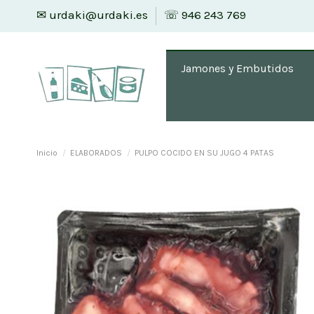
✉ urdaki@urdaki.es
☏ 946 243 769
Jamones y Embutidos
Inicio
ELABORADOS
PULPO COCIDO EN SU JUGO 4 PATAS